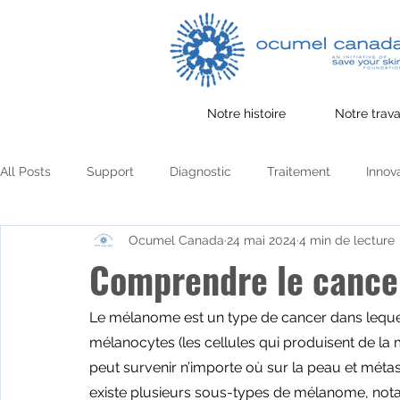
Notre histoire
Notre trava
All Posts
Support
Diagnostic
Traitement
Innov
Ocumel Canada
24 mai 2024
4 min de lecture
Collecte de fonds
communauté
Partager des histoi
Comprendre le canc
Santé mentale
Sécurité solaire
Survie
Le mélanome est un type de cancer dans lequel
mélanocytes (les cellules qui produisent de l
peut survenir n’importe où sur la peau et métast
existe plusieurs sous-types de mélanome, no