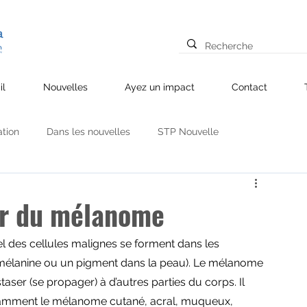
il
Nouvelles
Ayez un impact
Contact
ation
Dans les nouvelles
STP Nouvelle
res
Mélanome
La prévention
Partenariats
er du mélanome
 des cellules malignes se forment dans les 
a mélanine ou un pigment dans la peau). Le mélanome 
aser (se propager) à d’autres parties du corps. Il 
tamment le mélanome cutané, acral, muqueux, 