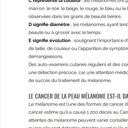
C représente la couleur
 ; les mélanomes ont p
marron, le noir, le beige, le rouge, le bleu ou 
observées dans les grains de beauté bénins.
D signifie diamètre
 , les mélanomes ayant tend
beauté ou à grossir avec le temps.
E signifie évolution
 , soulignant l'importance 
de taille, de couleur ou l'apparition de sympt
démangeaisons.
Des auto-examens cutanés réguliers et des cont
une détection précoce, car une attention médi
de succès du traitement du mélanome.
LE CANCER DE LA PEAU MÉLANOME EST-IL D
Le mélanome est l'une des formes de cancer de
cancer
 estime qu'il a causé 1 200 décès au Ca
atteintes de mélanome peuvent varier considé