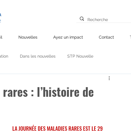
il
Nouvelles
Ayez un impact
Contact
ation
Dans les nouvelles
STP Nouvelle
res
Mélanome
La prévention
Partenariats
rares : l’histoire de
LA JOURNÉE DES MALADIES RARES EST LE 29 