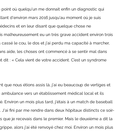
le point où quelqu'un me donnait enfin un diagnostic qui 
de allant d'environ mars 2016 jusqu'au moment où je suis 
decins et en leur disant que quelque chose ne 
is malheureusement eu un très grave accident environ trois 
cassé le cou, le dos et j'ai perdu ma capacité à marcher, 
sans aide, les choses ont commencé à se sentir mal dans 
 dit : « Cela vient de votre accident. C’est un syndrome 
t que nous étions assis là, j'ai eu beaucoup de vertiges et 
 ambulance vers un établissement médical local et ils 
é. Environ un mois plus tard, j'étais à un match de baseball 
 J'ai fini par me rendre dans deux hôpitaux distincts ce soir-
ns que je recevais dans le premier. Mais le deuxième a dit la 
rippe, alors j'ai été renvoyé chez moi. Environ un mois plus 