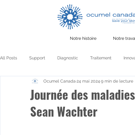
Notre histoire
Notre trava
All Posts
Support
Diagnostic
Traitement
Innov
Ocumel Canada
24 mai 2024
9 min de lecture
Collecte de fonds
communauté
Partager des histoi
Journée des maladies 
Sean Wachter
Santé mentale
Sécurité solaire
Survie