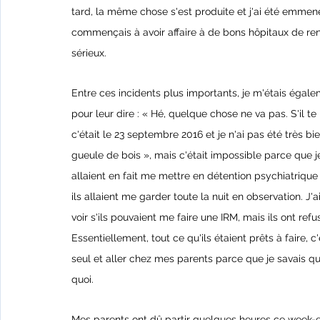
tard, la même chose s'est produite et j'ai été emmen
commençais à avoir affaire à de bons hôpitaux de ren
sérieux.
Entre ces incidents plus importants, je m'étais égal
pour leur dire : « Hé, quelque chose ne va pas. S'il te 
c'était le 23 septembre 2016 et je n'ai pas été très bien 
gueule de bois », mais c'était impossible parce que je
allaient en fait me mettre en détention psychiatrique 
ils allaient me garder toute la nuit en observation. J'
voir s'ils pouvaient me faire une IRM, mais ils ont refu
Essentiellement, tout ce qu'ils étaient prêts à faire, c'
seul et aller chez mes parents parce que je savais qu
quoi.
Mes parents ont dû partir quelques heures ce week-end