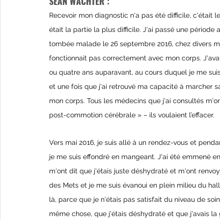
SEAN WACHTER :
Recevoir mon diagnostic n'a pas été difficile, c'était 
était la partie la plus difficile. J'ai passé une pério
tombée malade le 26 septembre 2016, chez divers mé
fonctionnait pas correctement avec mon corps. J'ava
ou quatre ans auparavant, au cours duquel je me suis 
et une fois que j'ai retrouvé ma capacité à marcher 
mon corps. Tous les médecins que j'ai consultés m'ont
post-commotion cérébrale » – ils voulaient l’effacer.
Vers mai 2016, je suis allé à un rendez-vous et pendan
je me suis effondré en mangeant. J'ai été emmené en
m'ont dit que j'étais juste déshydraté et m'ont renvoy
des Mets et je me suis évanoui en plein milieu du hall.
là, parce que je n'étais pas satisfait du niveau de soi
même chose, que j'étais déshydraté et que j'avais la g