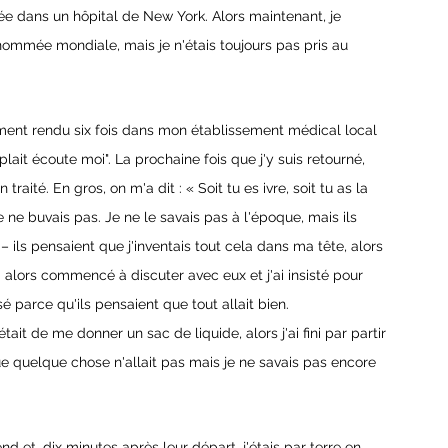
ée dans un hôpital de New York. Alors maintenant, je 
ommée mondiale, mais je n'étais toujours pas pris au 
ement rendu six fois dans mon établissement médical local 
plait écoute moi". La prochaine fois que j'y suis retourné, 
traité. En gros, on m'a dit : « Soit tu es ivre, soit tu as la 
 ne buvais pas. Je ne le savais pas à l'époque, mais ils 
– ils pensaient que j'inventais tout cela dans ma tête, alors 
ai alors commencé à discuter avec eux et j'ai insisté pour 
sé parce qu'ils pensaient que tout allait bien. 
était de me donner un sac de liquide, alors j'ai fini par partir 
e quelque chose n'allait pas mais je ne savais pas encore 
 et, dix minutes après leur départ, j'étais par terre en 