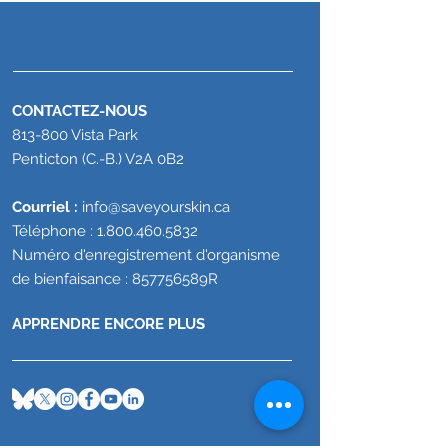
CONTACTEZ-NOUS
813-800 Vista Park
Nouvelle formulation sous-
Nouvel espoir pou
Penticton (C.-B.) V2A 0B2
cutanée d’OPDIVO®
carcinome basocel
recommandée pour
avancé au Canada 
Courriel :
info@saveyourskin.ca
remboursement au Québec
cemiplimab désor
Téléphone :
1.800.460.5832
en charge par les
Numéro d'enregistrement d'organisme
publics dans les p
de bienfaisance : 857756589R
provinces
APPRENDRE ENCORE PLUS