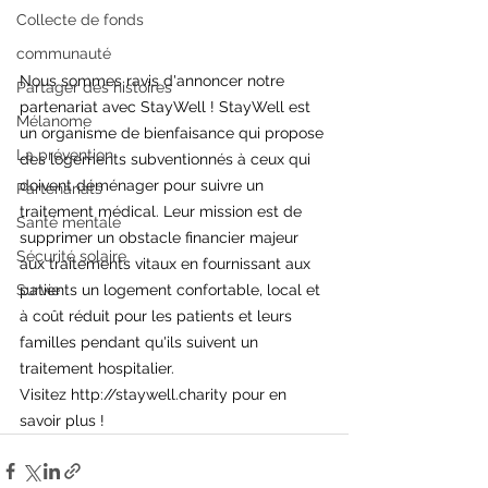
Collecte de fonds
communauté
Nous sommes ravis d'annoncer notre 
Partager des histoires
partenariat avec StayWell ! StayWell est 
Mélanome
un organisme de bienfaisance qui propose 
La prévention
des logements subventionnés à ceux qui 
doivent déménager pour suivre un 
Partenariats
traitement médical. Leur mission est de 
Santé mentale
supprimer un obstacle financier majeur 
Sécurité solaire
aux traitements vitaux en fournissant aux 
Survie
patients un logement confortable, local et 
à coût réduit pour les patients et leurs 
familles pendant qu'ils suivent un 
traitement hospitalier.
Visitez 
http://staywell.charity
 pour en 
savoir plus !